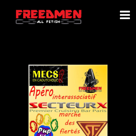
ACCUEIL
QUI SOMMES NOUS ?
EVENEMENTS
AGENDA
ADHÉSION
PARTENAIRES
CONTACT