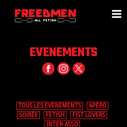
EVENEMENTS
ACCUEIL
QUI SOMMES NOUS ?
EVENEMENTS
AGENDA
ADHÉSION
PARTENAIRES
CONTACT
TOUS LES EVENEMENTS
APÉRO
SOIRÉE
FETISH
FIST LOVERS
INTER-ASSO