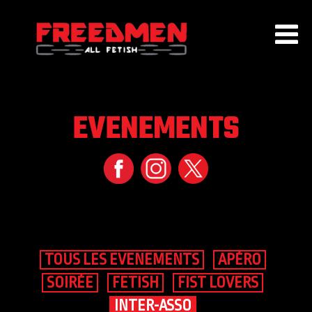
EVENEMENTS
ACCUEIL
QUI SOMMES NOUS ?
EVENEMENTS
AGENDA
ADHÉSION
PARTENAIRES
CONTACT
TOUS LES EVENEMENTS
APÉRO
SOIRÉE
FETISH
FIST LOVERS
INTER-ASSO